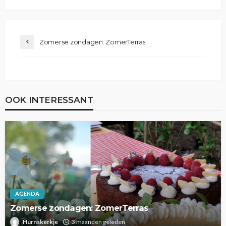
Zomerse zondagen: ZomerTerras
OOK INTERESSANT
AGENDA
Zomerse zondagen: ZomerTerras
Hurnskerkje
3 maanden geleden