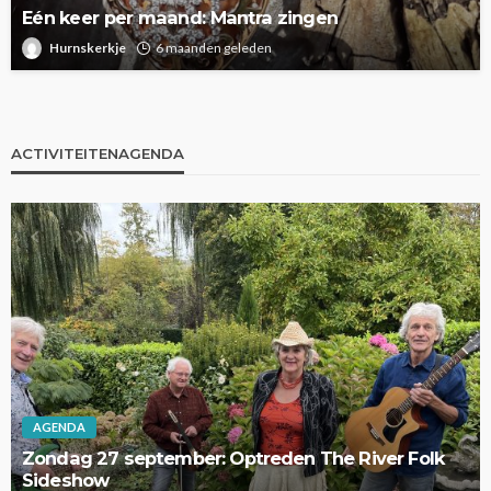
Eén keer per maand: Mantra zingen
Hurnskerkje
6 maanden geleden
ACTIVITEITENAGENDA
AGENDA
Zomerse zondagen: ZomerTerras