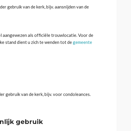
der gebruik van de kerk, bijv. aansnijden van de
l aangewezen als officiële trouwlocatie. Voor de
AGENDA
ke stand dient u zich te wenden tot de
gemeente
AGENDA
Zondag 27
Zomerse zondagen:
Optreden T
ZomerTerras
Sideshow
2 maanden geleden
2 maanden gelede
er gebruik van de kerk, bijv. voor condoleances.
lijk gebruik