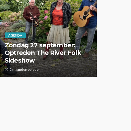
AGENDA
 september:
he River Folk
Zomerse zondagen:
ZomerTerras
n
2 maanden geleden