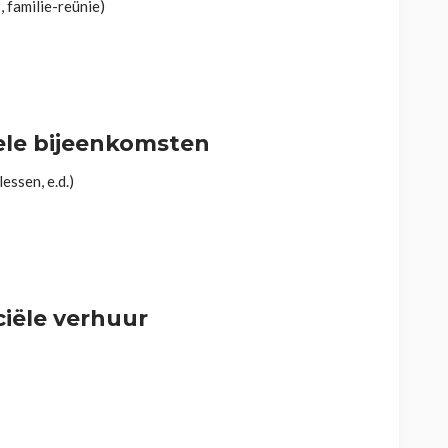
, familie-reünie)
ele bijeenkomsten
essen, e.d.)
ciële verhuur