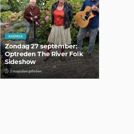
AGENDA
AGENDA
Zondag 27 september:
Optreden The River Folk
Zomerse 
Sideshow
ZomerTer
2 maanden geleden
2 maanden gel