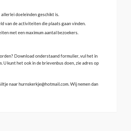
allerlei doeleinden geschikt is.
d van de activiteiten die plaats gaan vinden.
iteiten met een maximum aantal bezoekers.
AGENDA
Zomerse zondagen:
 worden? Download onderstaand formulier, vul het in
ZomerTerras
. U kunt het ook in de brievenbus doen, zie adres op
2 maanden geleden
iltje naar hurnskerkje@hotmail.com. Wij nemen dan